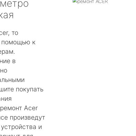
метро
кая
er, то
а помощью к
ерам.
ние в
жно
альными
ишите покупать
ания
ремонт Acer
исе произведут
 устройства и