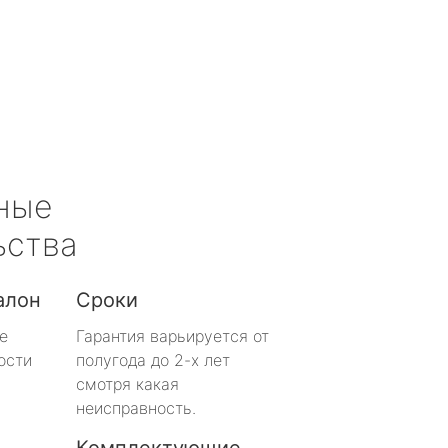
ные
ьства
алон
Сроки
е
Гарантия варьируется от
ости
полугода до 2-х лет
смотря какая
неисправность.
Комплектующие