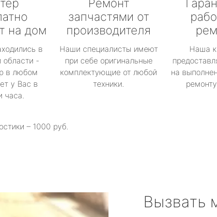
тер
Ремонт
Гаран
латно
запчастями от
рабо
т на дом
производителя
рем
аходились в
Наши специалисты имеют
Наша к
 области -
при себе оригинальные
предоставл
р в любом
комплектующие от любой
на выполнен
ет у Вас в
техники.
ремонту 
и часа.
остики – 1000 руб.
Вызвать 