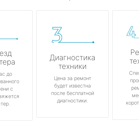
Ре
езд
Диагностика
те
тера
техники
Спе
ас до
Цена за ремонт
про
ованного
будет известна
ре
ени с
после бесплатной
ме
вяжется
диагностики.
корот
тер.