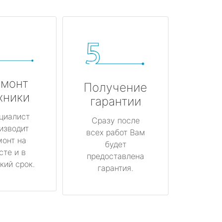
монт
Получение
хники
гарантии
циалист
Сразу после
изводит
всех работ Вам
монт на
будет
сте и в
предоставлена
кий срок.
гарантия.