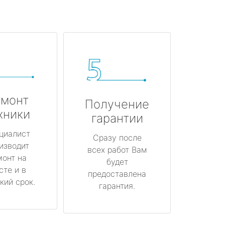
монт
Получение
хники
гарантии
циалист
Сразу после
изводит
всех работ Вам
монт на
будет
сте и в
предоставлена
кий срок.
гарантия.