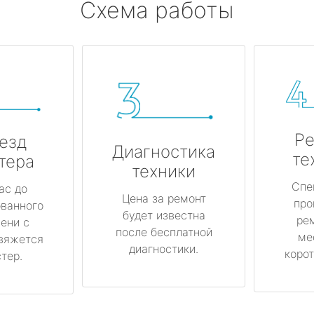
Схема работы
Ре
езд
Диагностика
те
тера
техники
Спе
ас до
Цена за ремонт
про
ованного
будет известна
ре
ени с
после бесплатной
ме
вяжется
диагностики.
корот
тер.