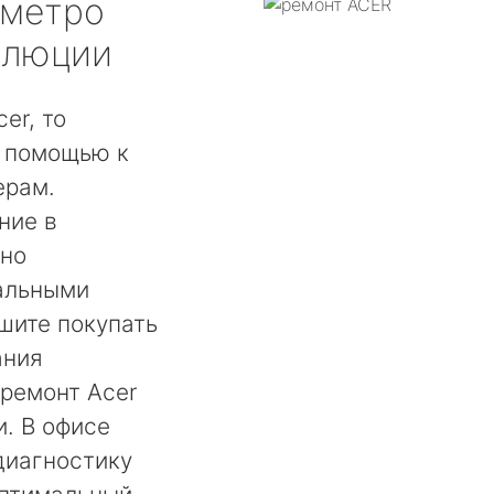
метро
олюции
er, то
а помощью к
ерам.
ние в
жно
альными
ишите покупать
ания
ремонт Acer
. В офисе
диагностику