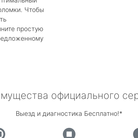
оптимальный
оломки. Чтобы
ть
лните простую
предложенному
мущества официального се
Выезд и диагностика Бесплатно!*