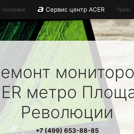
Сервис центр ACER
География
Прайс
емонт монитор
ER
метро Площ
Революции
+7 (499) 653-88-85