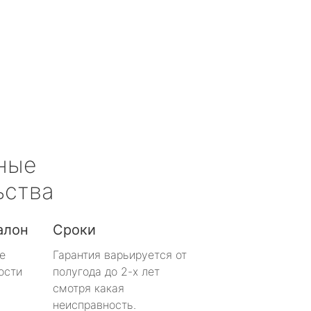
ные
ьства
алон
Сроки
е
Гарантия варьируется от
ости
полугода до 2-х лет
смотря какая
неисправность.