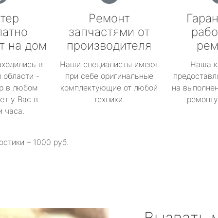
тер
Ремонт
Гаран
латно
запчастями от
рабо
т на дом
производителя
рем
аходились в
Наши специалисты имеют
Наша к
 области -
при себе оригинальные
предоставл
р в любом
комплектующие от любой
на выполнен
ет у Вас в
техники.
ремонту 
и часа.
остики – 1000 руб.
Вызвать 