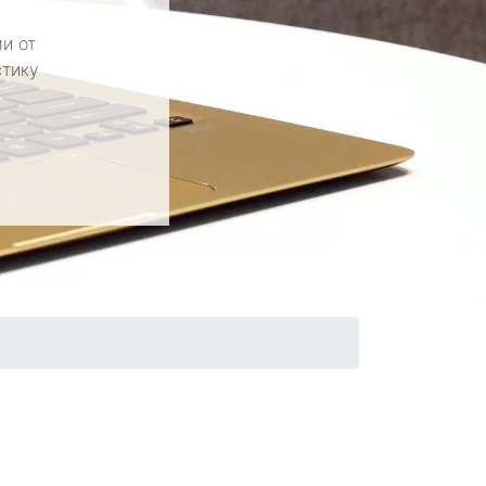
и от
стику