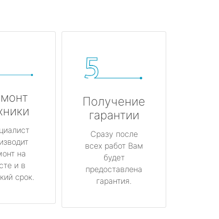
монт
Получение
хники
гарантии
циалист
Сразу после
изводит
всех работ Вам
монт на
будет
сте и в
предоставлена
кий срок.
гарантия.