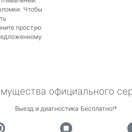
оптимальный
оломки. Чтобы
ть
лните простую
предложенному
мущества официального се
Выезд и диагностика Бесплатно!*