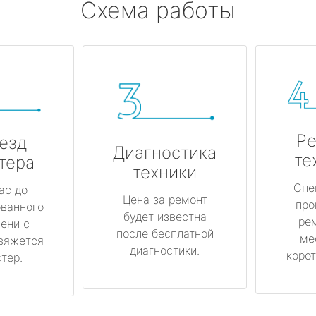
Схема работы
Ре
езд
Диагностика
те
тера
техники
Спе
ас до
Цена за ремонт
про
ованного
будет известна
ре
ени с
после бесплатной
ме
вяжется
диагностики.
корот
тер.