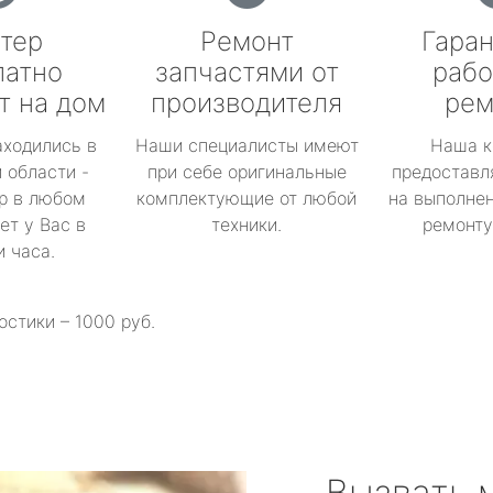
тер
Ремонт
Гаран
латно
запчастями от
рабо
т на дом
производителя
рем
аходились в
Наши специалисты имеют
Наша к
 области -
при себе оригинальные
предоставл
р в любом
комплектующие от любой
на выполнен
ет у Вас в
техники.
ремонту 
и часа.
остики – 1000 руб.
Вызвать 