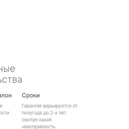
ные
ьства
алон
Сроки
е
Гарантия варьируется от
ости
полугода до 2-х лет
смотря какая
неисправность.