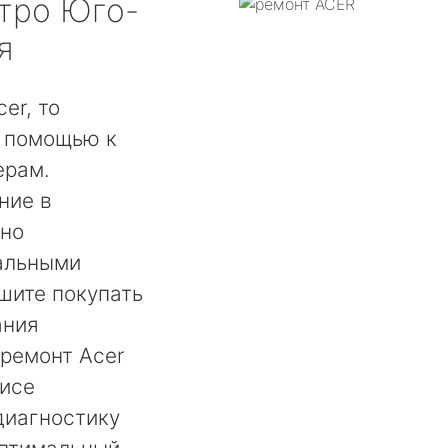
тро Юго-
я
er, то
а помощью к
ерам.
ние в
жно
альными
ишите покупать
ания
ремонт Acer
фисе
диагностику