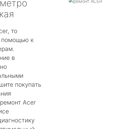
метро
кая
er, то
а помощью к
ерам.
ние в
жно
альными
ишите покупать
ания
ремонт Acer
исе
диагностику