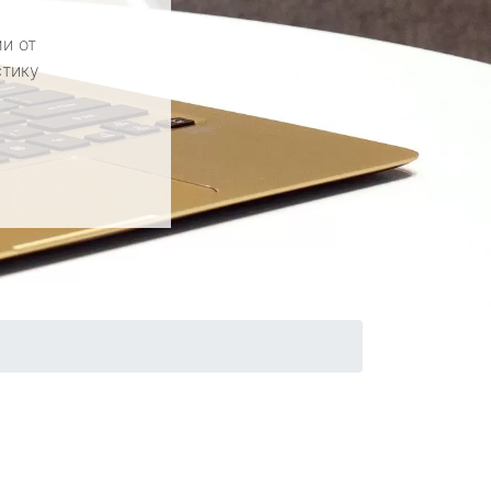
и от
стику