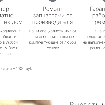
тер
Ремонт
Гаран
латно
запчастями от
рабо
т на дом
производителя
рем
аходились в
Наши специалисты имеют
Наша к
 области -
при себе оригинальные
предоставл
р в любом
комплектующие от любой
на выполнен
ет у Вас в
техники.
ремонту 
и часа.
остики – 1000 руб.
Вызвать 