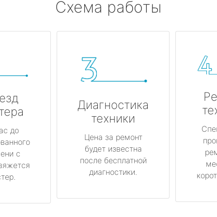
Схема работы
Ре
езд
Диагностика
те
тера
техники
Спе
ас до
Цена за ремонт
про
ованного
будет известна
ре
ени с
после бесплатной
ме
вяжется
диагностики.
корот
тер.