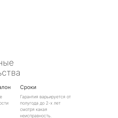
ные
ьства
алон
Сроки
е
Гарантия варьируется от
ости
полугода до 2-х лет
смотря какая
неисправность.