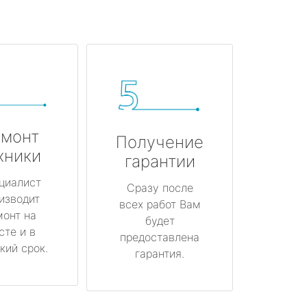
монт
Получение
хники
гарантии
циалист
Сразу после
изводит
всех работ Вам
монт на
будет
сте и в
предоставлена
кий срок.
гарантия.