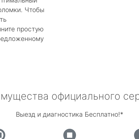
оптимальный
оломки. Чтобы
ть
лните простую
предложенному
мущества официального се
Выезд и диагностика Бесплатно!*